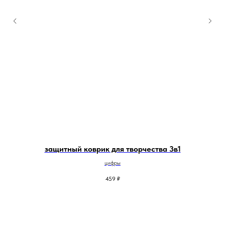
защитный коврик для творчества 3в1
цифры
459
₽