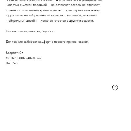
•шапочка с мягкой посадкой — не оставляет следов, не сползает.
•пинетки с эластичным краем — держатся, не перетягивая ножку.
•царапки на мягкой резинке — защищают, не мешая движениям.
•нейтральный дизайн — легко сочетается с другими вещами.
Состав: шапка, пинетки, царапки.
Для тех, кто выбирает комфорт с первого прикосновения.
Возраст: 0+
ДxШxВ: 300x240x40 мм
Вес: 52 г