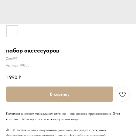
набор аксессуаров
Zero.99
Артикул:
19850
1 990
₽
В корзину
Комплект в мягком миндальном оттенке — как нежное прикосновение. Этот
комплект 3в1 — про то, как важны простые вещи.
•100% хлопок — гипоаллергенный, дышащий, подходит с рождения.
•бесшовная внутренняя отделка — для комфорта без раздражений.