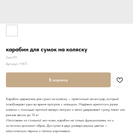
карабин для сумок на коляску
Zero.99
Артикул:
19811
В корзину
Карабин-держатель для сумки на коляску — практичный аксессуар, который
освобождает руки во время прогулок с малышом. Надёжно крепится к ручке
коляски с помощью прочной велкро-лепучки и легко удерживает сумку, пакет или
рюкзак весом до 10 кг.
Изготовлен из стильной эко-кожи, карабин не только функционален, но и
эстетично дополнит образ. Доступен в двух универсальных цветах —
классическом чёрном и тёплом коричневом.