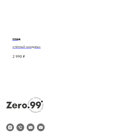
плед
«тёплый миндаль»
2 990
₽